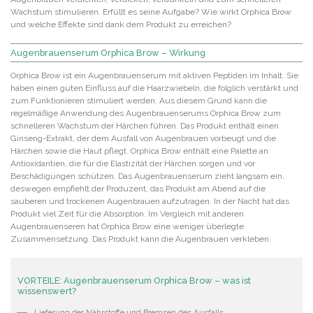
Wachstum stimulieren. Erfüllt es seine Aufgabe? Wie wirkt Orphica Brow
und welche Effekte sind dank dem Produkt zu erreichen?
Augenbrauenserum Orphica Brow – Wirkung
Orphica Brow ist ein Augenbrauenserum mit aktiven Peptiden im Inhalt. Sie
haben einen guten Einfluss auf die Haarzwiebeln, die folglich verstärkt und
zum Funktionieren stimuliert werden. Aus diesem Grund kann die
regelmäßige Anwendung des Augenbrauenserums Orphica Brow zum
schnelleren Wachstum der Härchen führen. Das Produkt enthält einen
Ginseng-Extrakt, der dem Ausfall von Augenbrauen vorbeugt und die
Härchen sowie die Haut pflegt. Orphica Brow enthält eine Palette an
Antioxidantien, die für die Elastizität der Härchen sorgen und vor
Beschädigungen schützen. Das Augenbrauenserum zieht langsam ein,
deswegen empfiehlt der Produzent, das Produkt am Abend auf die
sauberen und trockenen Augenbrauen aufzutragen. In der Nacht hat das
Produkt viel Zeit für die Absorption. Im Vergleich mit anderen
Augenbrauenseren hat Orphica Brow eine weniger überlegte
Zusammensetzung. Das Produkt kann die Augenbrauen verkleben.
VORTEILE: Augenbrauenserum Orphica Brow – was ist
wissenswert?
Lieferung der Nährstoffe und Bremsen des Ausfalls