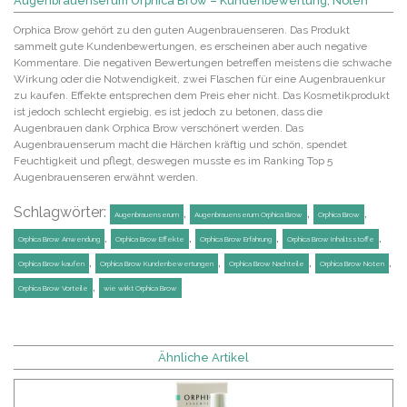
Augenbrauenserum Orphica Brow – Kundenbewertung, Noten
Orphica Brow gehört zu den guten Augenbrauenseren. Das Produkt
sammelt gute Kundenbewertungen, es erscheinen aber auch negative
Kommentare. Die negativen Bewertungen betreffen meistens die schwache
Wirkung oder die Notwendigkeit, zwei Flaschen für eine Augenbrauenkur
zu kaufen. Effekte entsprechen dem Preis eher nicht. Das Kosmetikprodukt
ist jedoch schlecht ergiebig, es ist jedoch zu betonen, dass die
Augenbrauen dank Orphica Brow verschönert werden. Das
Augenbrauenserum macht die Härchen kräftig und schön, spendet
Feuchtigkeit und pflegt, deswegen musste es im Ranking Top 5
Augenbrauenseren erwähnt werden.
Schlagwörter:
,
,
,
Augenbrauenserum
Augenbrauenserum Orphica Brow
Orphica Brow
,
,
,
,
Orphica Brow Anwendung
Orphica Brow Effekte
Orphica Brow Erfahrung
Orphica Brow Inhaltsstoffe
,
,
,
,
Orphica Brow kaufen
Orphica Brow Kundenbewertungen
Orphica Brow Nachteile
Orphica Brow Noten
,
Orphica Brow Vorteile
wie wirkt Orphica Brow
Ähnliche Artikel