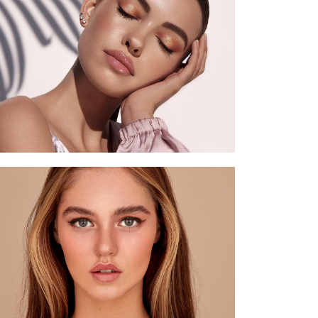
Die besten Augenbrauenpomaden –
wissen Sie, welche Produkte ein echter
Hit sind?
Soap Brows: Perfekte Augenbrauen mit
Kernseife