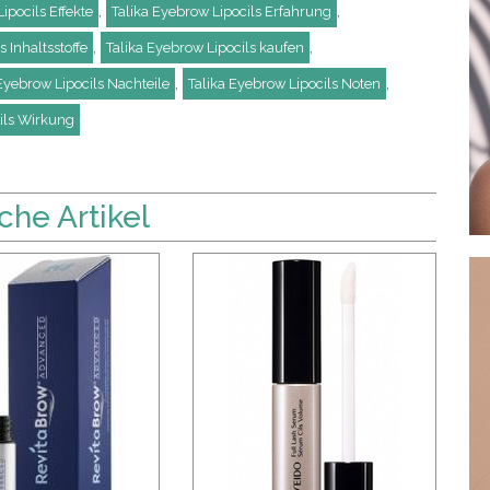
,
,
ipocils Effekte
Talika Eyebrow Lipocils Erfahrung
,
,
s Inhaltsstoffe
Talika Eyebrow Lipocils kaufen
,
,
Eyebrow Lipocils Nachteile
Talika Eyebrow Lipocils Noten
ils Wirkung
che Artikel