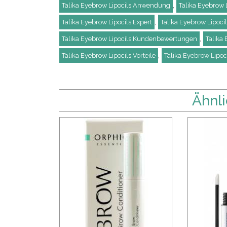
,
Talika Eyebrow Lipocils Anwendung
Talika Eyebrow L
,
Talika Eyebrow Lipocils Expert
Talika Eyebrow Lipocil
,
Talika Eyebrow Lipocils Kundenbewertungen
Talika 
,
Talika Eyebrow Lipocils Vorteile
Talika Eyebrow Lipoc
Ähnli