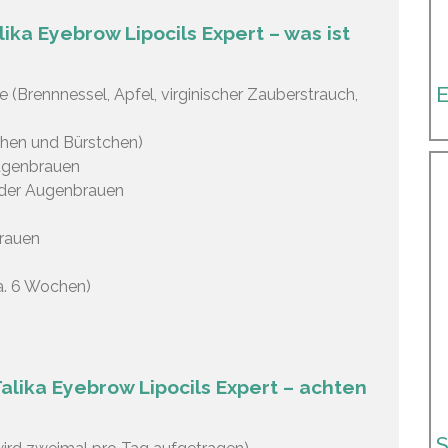
a Eyebrow Lipocils Expert – was ist
E
 (Brennnessel, Apfel, virginischer Zauberstrauch,
hen und Bürstchen)
Augenbrauen
 der Augenbrauen
rauen
ca. 6 Wochen)
ika Eyebrow Lipocils Expert – achten
S