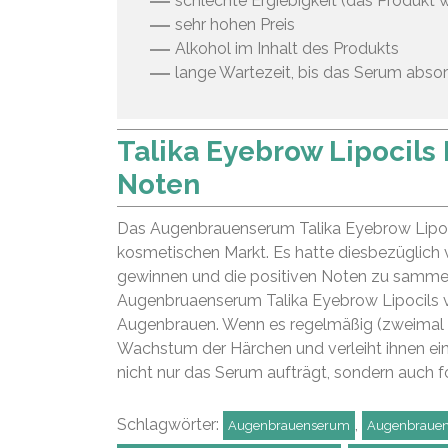
schlechte Ergiebigkeit (das Produkt 
sehr hohen Preis
Alkohol im Inhalt des Produkts
lange Wartezeit, bis das Serum absor
Talika Eyebrow Lipocil
Noten
Das Augenbrauenserum Talika Eyebrow Lipoci
kosmetischen Markt. Es hatte diesbezüglich v
gewinnen und die positiven Noten zu sammeln.
Augenbruaenserum Talika Eyebrow Lipocils v
Augenbrauen. Wenn es regelmäßig (zweimal p
Wachstum der Härchen und verleiht ihnen ein
nicht nur das Serum aufträgt, sondern auch 
Schlagwörter:
,
Augenbrauenserum
Augenbrauens