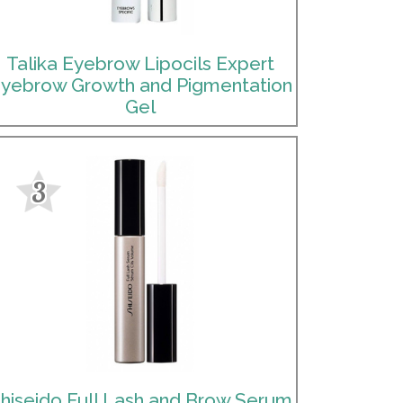
Talika Eyebrow Lipocils Expert
yebrow Growth and Pigmentation
Gel
3
hiseido Full Lash and Brow Serum